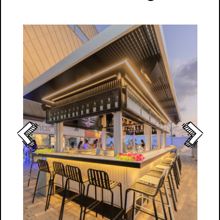
לפתיחת
התמונה
בגדול
-
+